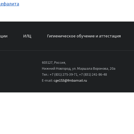
цефалита
кции
ИЛЦ
Гигиеническое обучение и аттестация
603127, Россия,
Нижний Новгород, ул. Маршала Воронова, 20а
Тел.: +7 (831) 275-39-71, +7 (831) 241-86-48
E-mail:
cge153@fmbamail.ru