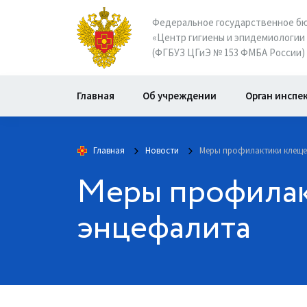
Федеральное государственное б
«Центр гигиены и эпидемиологии 
(ФГБУЗ ЦГиЭ № 153 ФМБА России)
Главная
Об учреждении
Орган инспе
Главная
Новости
Меры профилактики клеще
Меры профилак
энцефалита